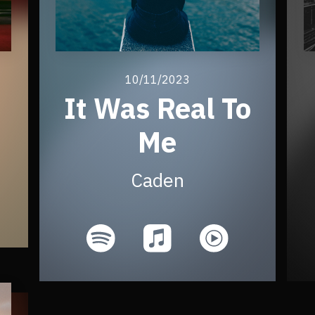
10/11/2023
It Was Real To
Me
Caden