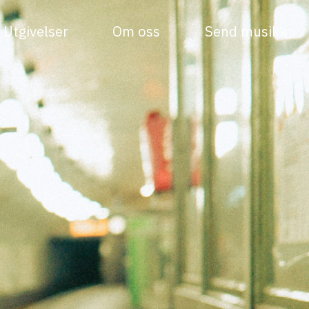
Utgivelser
Om oss
Send musikk