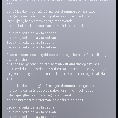
aha
ser på klokken tiden går så mangen drømmer som går tapt
mangen lever for å jobbe og pakker drømmen ned i papp
ingen kjærlighet blant tyver, egoister overalt
deler alltid med min brorman, selv når lite deler alt
Bella vita, bella bella vita capitan
Bella vita, bella bella vita pelikan
Bella vita, bella bella vita capitan
Bella vita, bella bella vita pelikan
Broom broom brosjan rydd opp plass, eg e komt for å bli kall meg
traffikant, aha
null tid til en ignorant, zic zac som en katt eier dag og natt, aha
fuck beef du e en aspirant, 3 striper på min arm som en general, aha
lang vei men eg kommer snart, all inn halv blind men eg ser alt klart,
aha
ser på klokken tiden går så mangen drømmer som går tapt
mangen lever for å jobbe og pakker drømmen ned i papp
ingen kjærlighet blant tyver, egoister overalt
deler alltid med min brorman, selv når lite deler alt
Bella vita, bella bella vita capitan
Bella vita, bella bella vita pelikan
Bella vita, bella bella vita capitan