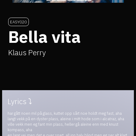
EASY020
Bella vita
Klaus Perry
Lyrics ⤵
har gått noen mil på glass, kuttet opp sårt noe holdt meg fast, aha
langt vekk på en dyster plass, aleine i mitt hode som i alcatraz, aha
ville vekk men eg fant min plass, heller gå aleine enn med knust
kompass, aha
en lang vei men det e over snart, all inn halv blind men eg ser alt klart,